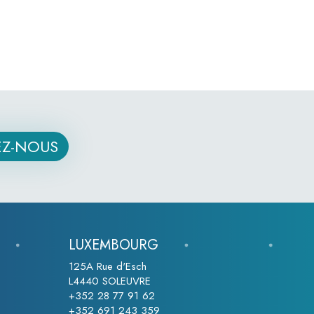
Z-NOUS
LUXEMBOURG
125A Rue d'Esch
L4440 SOLEUVRE
+352 28 77 91 62
+352 691 243 359