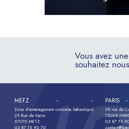
Vous avez une
souhaitez nous
METZ
PARIS
Zone d’aménagement concerte Sébastopol
29 rue du Co
25 Rue de Sarre
75008 PARI
57070 METZ
03 87 75 9
03 87 75 90 70
contact@lead