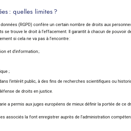
s : quelles limites ?
s données (RGPD) confère un certain nombre de droits aux personne
ts se trouve le droit à l’effacement. Il garantit à chacun de pouvoir
ment si cela ne va pas à l’encontre :
sion et d’information ;
ique ;
dans l’intérêt public, à des fins de recherches scientifiques ou histori
défense de droits en justice.
garie a permis aux juges européens de mieux définir la portée de ce dr
é, des associés la font enregistrer auprès de l’administration compét